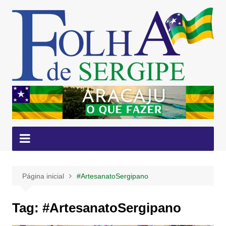
Ir
para
o
conteúdo
Página inicial
#ArtesanatoSergipano
Tag:
#ArtesanatoSergipano