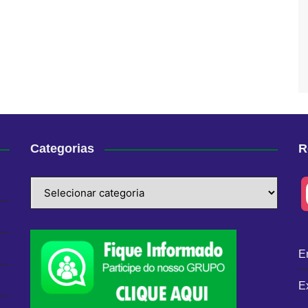
Categorias
R
Categorias
E
E