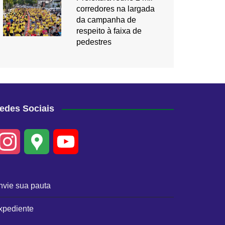
corredores na largada
da campanha de
respeito à faixa de
pedestres
edes Sociais
I
G
Y
n
o
o
nvie sua pauta
s
o
u
xpediente
t
g
T