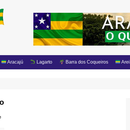
Aracajú
Lagarto
Barra dos Coqueiros
Arei
ão