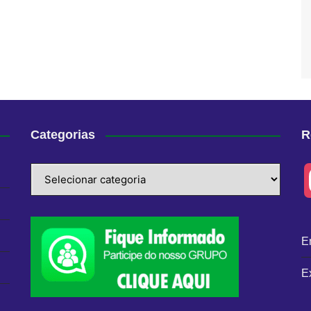
Categorias
R
Categorias
E
E