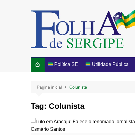
Ir
para
o
conteúdo
Política SE
Utilidade Pública
Página inicial
Colunista
Tag:
Colunista