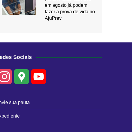
em agosto já podem
fazer a prova de vida no
AjuPrev
edes Sociais
I
G
Y
n
o
o
nvie sua pauta
s
o
u
xpediente
t
g
T