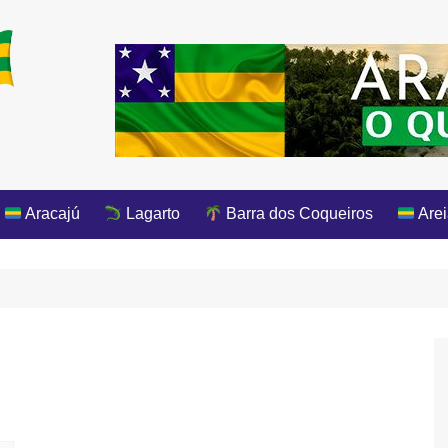
Aracajú
Lagarto
Barra dos Coqueiros
Arei