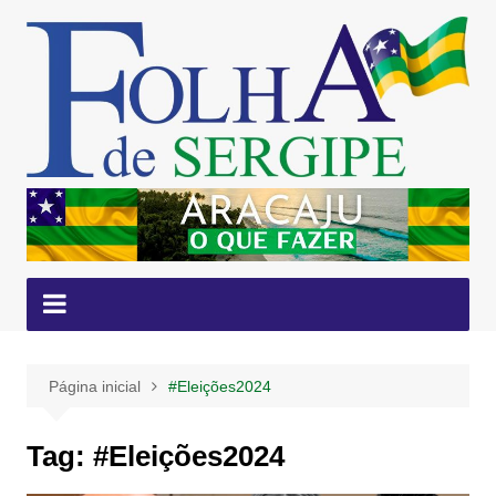
Ir
para
o
conteúdo
Página inicial
#Eleições2024
Tag:
#Eleições2024