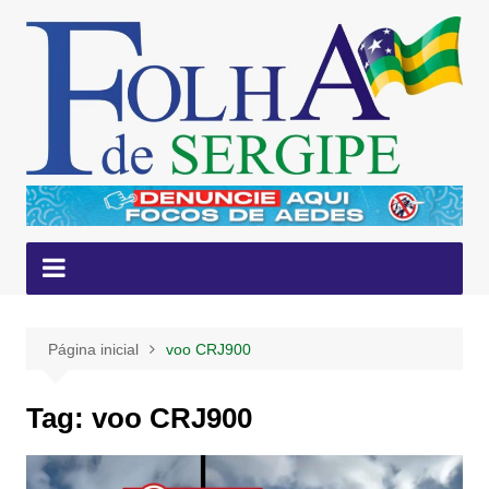
Ir
para
o
conteúdo
Página inicial
voo CRJ900
Tag:
voo CRJ900