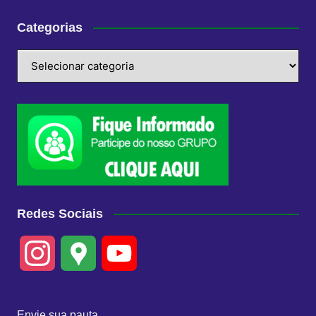
Categorias
Categorias
Redes Sociais
I
G
Y
n
o
o
Envie sua pauta