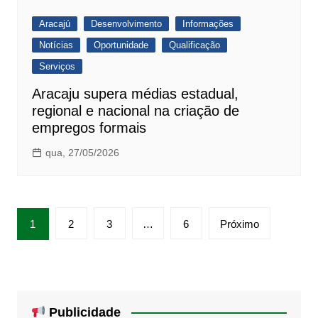
Aracajú
Desenvolvimento
Informações
Notícias
Oportunidade
Qualificação
Serviços
Aracaju supera médias estadual,
regional e nacional na criação de
empregos formais
qua, 27/05/2026
Paginação
1
2
3
…
6
Próximo
de
posts
Publicidade