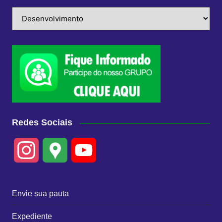
Categorias
Redes Sociais
I
G
Y
n
o
o
Envie sua pauta
s
o
u
Expediente