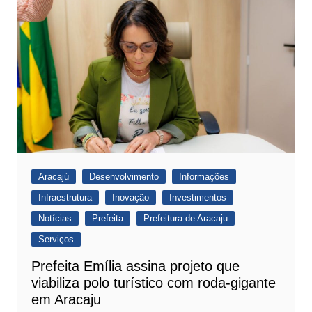
Aracajú
Desenvolvimento
Informações
Infraestrutura
Inovação
Investimentos
Notícias
Prefeita
Prefeitura de Aracaju
Serviços
Prefeita Emília assina projeto que
viabiliza polo turístico com roda-gigante
em Aracaju