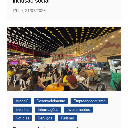
inclusão social
ter, 21/07/2026
Aracajú
Desenvolvimento
Empreendedorismo
Eventos
Informações
Investimentos
Notícias
Serviços
Turismo