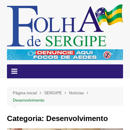
Ir
para
o
conteúdo
Página inicial
SERGIPE
Notícias
Desenvolvimento
Categoria:
Desenvolvimento