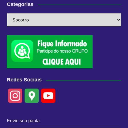
Categorias
Categorias
Redes Sociais
I
G
Y
n
o
o
Envie sua pauta
s
o
u