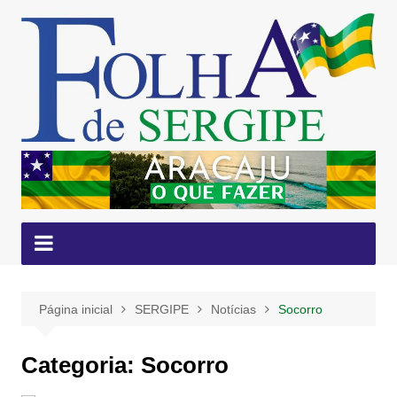
Ir
para
o
conteúdo
Página inicial
SERGIPE
Notícias
Socorro
Categoria:
Socorro