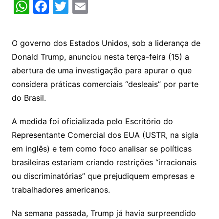
W
F
T
E
h
a
w
m
at
c
itt
ai
O governo dos Estados Unidos, sob a liderança de
s
e
er
l
Donald Trump, anunciou nesta terça-feira (15) a
A
b
abertura de uma investigação para apurar o que
p
o
considera práticas comerciais “desleais” por parte
p
o
do Brasil.
k
A medida foi oficializada pelo Escritório do
Representante Comercial dos EUA (USTR, na sigla
em inglês) e tem como foco analisar se políticas
brasileiras estariam criando restrições “irracionais
ou discriminatórias” que prejudiquem empresas e
trabalhadores americanos.
Na semana passada, Trump já havia surpreendido