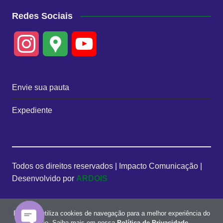
Redes Sociais
I
G
Y
n
o
o
Envie sua pauta
s
o
u
Expediente
t
g
T
a
l
u
Todos os direitos reservados | Impacto Comunicação |
g
e
b
Desenvolvido por
ARDOIS
r
M
e
Este site utiliza cookies de navegação para a melhor experiência do
a
a
C
usuário. Saiba mais em nossa
Política de Privacidade