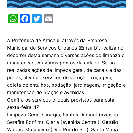
W
F
T
E
h
a
w
m
at
c
itt
ai
A Prefeitura de Aracaju, através da Empresa
s
e
er
l
Municipal de Serviços Urbanos (Emsurb), realiza no
A
b
decorrer desta semana diversas ações de limpeza e
manutenção em vários pontos da cidade. Serão
p
o
realizadas ações de limpeza geral, de canais e das
p
o
praias, além de serviços de varrição, roçagem,
k
coleta de entulhos, podação, jardinagem, irrigação e
manutenção de praças e avenidas.
Confira os serviços e locais previstos para esta
sexta-feira, 17:
Limpeza Geral: Cirurgia, Santos Dumont (avenida
Serafim Bonfim), Olaria (avenida Central), Getúlio
Vargas, Mosqueiro (Orla Pôr do Sol), Santa Maria