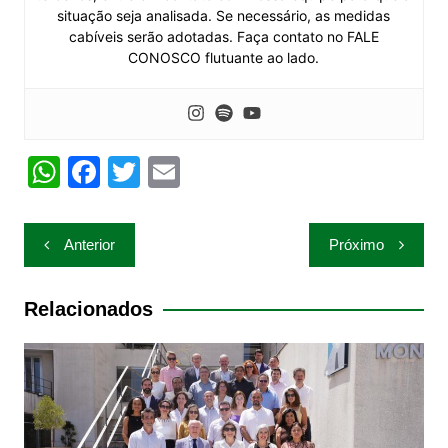
situação seja analisada. Se necessário, as medidas
cabíveis serão adotadas. Faça contato no FALE
CONOSCO flutuante ao lado.
W
F
T
E
h
a
w
m
at
c
itt
ai
Navegação
Anterior
Próximo
s
e
er
l
de
A
b
Post
Relacionados
p
o
p
o
k