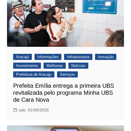
Aracajú
Informações
Infraestrutura
Inovação
Investimento
Melhorias
Notícias
Prefeitura de Aracaju
Serviços
Prefeita Emília entrega a primeira UBS
revitalizada pelo programa Minha UBS
de Cara Nova
sáb, 01/08/2026