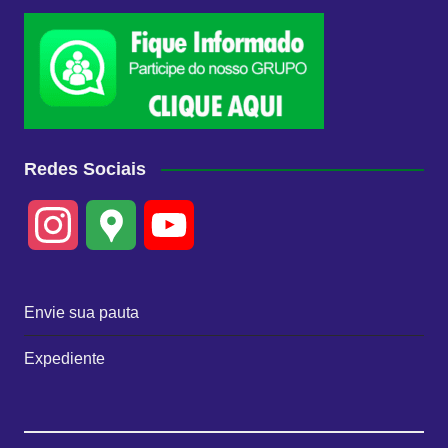
Redes Sociais
I
G
Y
n
o
o
Envie sua pauta
s
o
u
Expediente
t
g
T
a
l
u