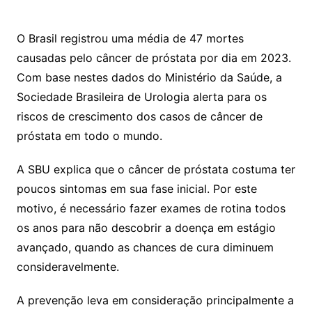
h
a
w
m
at
c
itt
ai
O Brasil registrou uma média de 47 mortes
s
e
er
l
causadas pelo câncer de próstata por dia em 2023.
A
b
Com base nestes dados do Ministério da Saúde, a
p
o
Sociedade Brasileira de Urologia alerta para os
p
o
riscos de crescimento dos casos de câncer de
k
próstata em todo o mundo.
A SBU explica que o câncer de próstata costuma ter
poucos sintomas em sua fase inicial. Por este
motivo, é necessário fazer exames de rotina todos
os anos para não descobrir a doença em estágio
avançado, quando as chances de cura diminuem
consideravelmente.
A prevenção leva em consideração principalmente a