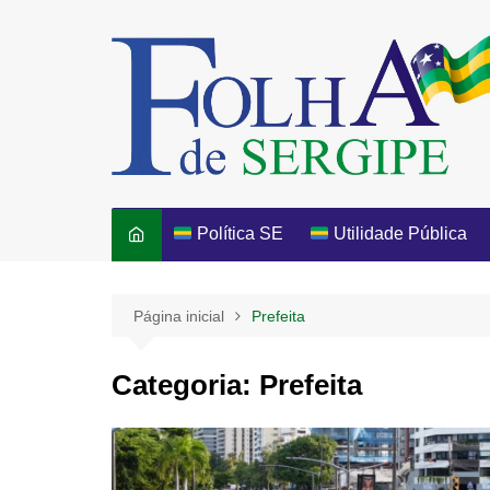
Ir
para
o
conteúdo
Política SE
Utilidade Pública
Página inicial
Prefeita
Categoria:
Prefeita