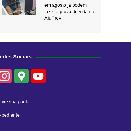
em agosto já podem
fazer a prova de vida no
AjuPrev
edes Sociais
I
G
Y
n
o
o
nvie sua pauta
s
o
u
xpediente
t
g
T