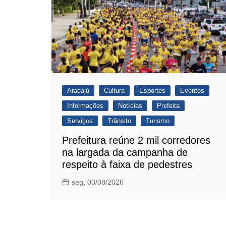
Aracajú
Cultura
Esportes
Eventos
Informações
Notícias
Prefeita
Serviços
Trânsito
Turismo
Prefeitura reúne 2 mil corredores
na largada da campanha de
respeito à faixa de pedestres
seg, 03/08/2026