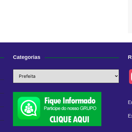
Categorias
R
Categorias
E
E