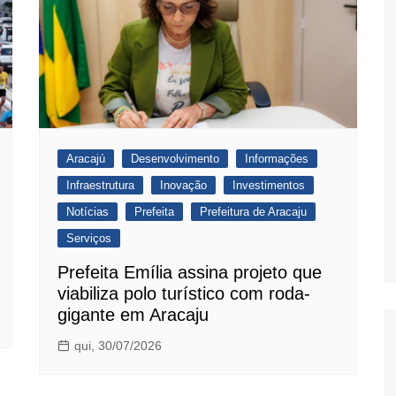
Aracajú
Desenvolvimento
Informações
Infraestrutura
Inovação
Investimentos
Notícias
Prefeita
Prefeitura de Aracaju
Serviços
Prefeita Emília assina projeto que
viabiliza polo turístico com roda-
gigante em Aracaju
qui, 30/07/2026