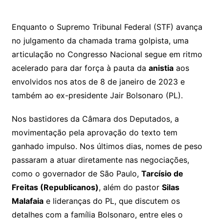
h
a
w
m
at
c
itt
ai
Enquanto o Supremo Tribunal Federal (STF) avança
s
e
er
l
no julgamento da chamada trama golpista, uma
A
b
articulação no Congresso Nacional segue em ritmo
p
o
acelerado para dar força à pauta da
anistia
aos
p
o
envolvidos nos atos de 8 de janeiro de 2023 e
k
também ao ex-presidente Jair Bolsonaro (PL).
Nos bastidores da Câmara dos Deputados, a
movimentação pela aprovação do texto tem
ganhado impulso. Nos últimos dias, nomes de peso
passaram a atuar diretamente nas negociações,
como o governador de São Paulo,
Tarcísio de
Freitas (Republicanos)
, além do pastor
Silas
Malafaia
e lideranças do PL, que discutem os
detalhes com a família Bolsonaro, entre eles o