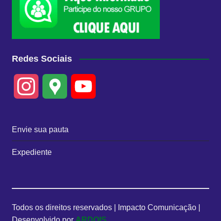
Redes Sociais
I
G
Y
n
o
o
Envie sua pauta
s
o
u
Expediente
t
g
T
a
l
u
Todos os direitos reservados | Impacto Comunicação |
g
e
b
Desenvolvido por
ARDOIS