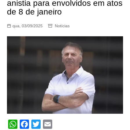
anistia para envolvidos em atos
de 8 de janeiro
qua, 03/09/2025
Notícias
W
F
T
E