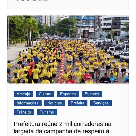
Aracajú
Cultura
Esportes
Eventos
Informações
Notícias
Prefeita
Serviços
Trânsito
Turismo
Prefeitura reúne 2 mil corredores na
largada da campanha de respeito à