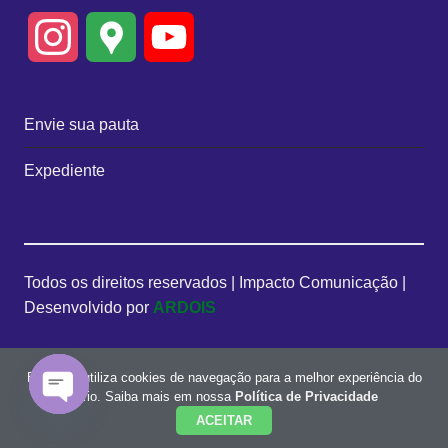
I
G
Y
n
o
o
Envie sua pauta
s
o
u
Expediente
t
g
T
a
l
u
Todos os direitos reservados | Impacto Comunicação |
g
e
b
Desenvolvido por
ARDOIS
r
M
e
Este site utiliza cookies de navegação para a melhor experiência do
a
a
C
usuário. Saiba mais em nossa
Política de Privacidade
ACEITAR
m
p
h
O