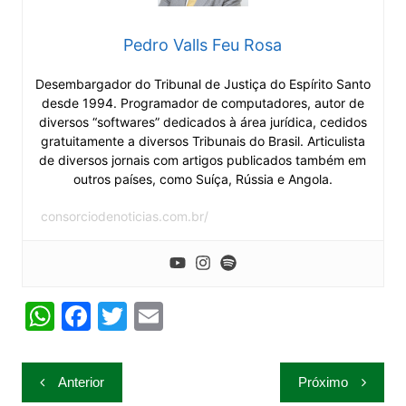
Pedro Valls Feu Rosa
Desembargador do Tribunal de Justiça do Espírito Santo
desde 1994. Programador de computadores, autor de
diversos “softwares” dedicados à área jurídica, cedidos
gratuitamente a diversos Tribunais do Brasil. Articulista
de diversos jornais com artigos publicados também em
outros países, como Suíça, Rússia e Angola.
consorciodenoticias.com.br/
W
F
T
E
h
a
w
m
at
c
itt
ai
Navegação
Anterior
Próximo
s
e
er
l
de