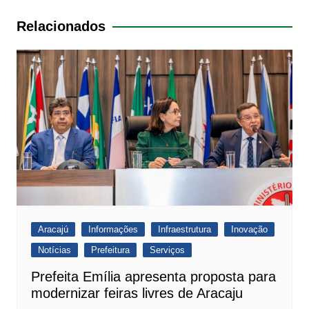
A
b
Post
Relacionados
p
o
p
o
k
Aracajú
Informações
Infraestrutura
Inovação
Notícias
Prefeitura
Serviços
Prefeita Emília apresenta proposta para
modernizar feiras livres de Aracaju