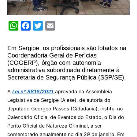
W
F
T
E
h
a
w
m
at
c
itt
ai
Em Sergipe, os profissionais são lotados na
s
e
er
l
Coordenadoria Geral de Perícias
A
b
(COGERP), órgão com autonomia
administrativa subordinada diretamente à
p
o
Secretaria de Segurança Pública (SSP/SE).
p
o
k
A
Lei nº 8816/2021
aprovada na Assembleia
Legislativa de Sergipe (Alese), de autoria do
deputado Georgeo Passos (Cidadania), institui no
Calendário Oficial de Eventos do Estado, o Dia do
Perito Oficial de Natureza Criminal, a ser
comemorado anualmente no dia 29 de janeiro. Em