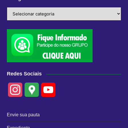
Categorias
Redes Sociais
I
G
Y
n
o
o
Envie sua pauta
s
o
u
Expediente