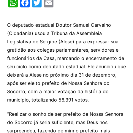
W
F
T
E
h
a
w
m
at
c
itt
ai
O deputado estadual Doutor Samuel Carvalho
s
e
er
l
(Cidadania) usou a Tribuna da Assembleia
A
b
Legislativa de Sergipe (Alese) para expressar sua
p
o
gratidão aos colegas parlamentares, servidores e
p
o
funcionários da Casa, marcando o encerramento de
k
seu ciclo como deputado estadual. Ele anunciou que
deixará a Alese no próximo dia 31 de dezembro,
após ser eleito prefeito de Nossa Senhora do
Socorro, com a maior votação da história do
município, totalizando 56.391 votos.
“Realizar o sonho de ser prefeito de Nossa Senhora
do Socorro já seria suficiente, mas Deus nos
surpreendeu, fazendo de mim o prefeito mais