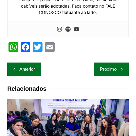
cabíveis serão adotadas. Faça contato no FALE
CONOSCO flutuante ao lado.
W
F
T
E
h
a
w
m
at
c
itt
ai
Navegação
Anterior
Próximo
s
e
er
l
de
A
b
Post
Relacionados
p
o
p
o
k