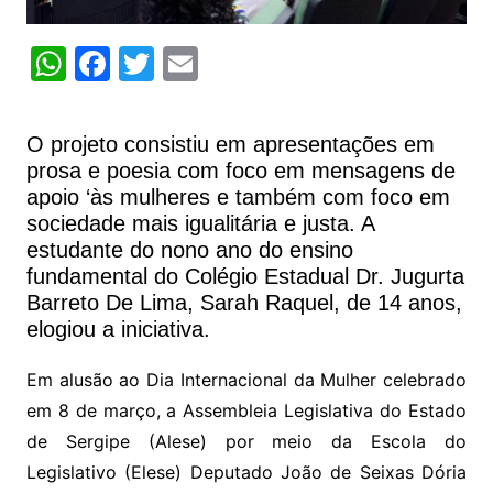
W
F
T
E
h
a
w
m
at
c
itt
ai
O projeto consistiu em apresentações em
s
e
er
l
prosa e poesia com foco em mensagens de
A
b
apoio ‘às mulheres e também com foco em
sociedade mais igualitária e justa. A
p
o
estudante do nono ano do ensino
p
o
fundamental do Colégio Estadual Dr. Jugurta
k
Barreto De Lima, Sarah Raquel, de 14 anos,
elogiou a iniciativa.
Em alusão ao Dia Internacional da Mulher celebrado
em 8 de março, a Assembleia Legislativa do Estado
de Sergipe (Alese) por meio da Escola do
Legislativo (Elese) Deputado João de Seixas Dória