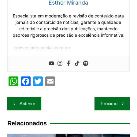
Esther Miranda
Especialista em moderação e revisão de conteúdo para
jornais do consórcio de notícias, garante a qualidade
editorial e a precisão das publicações, mantendo
padrões rigorosos de precisão e excelência informativa.
consorciodenoticias.com.br/
W
F
T
E
h
a
w
m
at
c
itt
ai
Navegação
Anterior
Próximo
s
e
er
l
de
A
b
Post
Relacionados
p
o