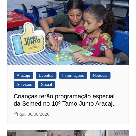
p
o
k
Aracajú
Eventos
Informações
Notícias
Serviços
Social
Crianças terão programação especial
da Semed no 10º Tamo Junto Aracaju
qui, 06/08/2026