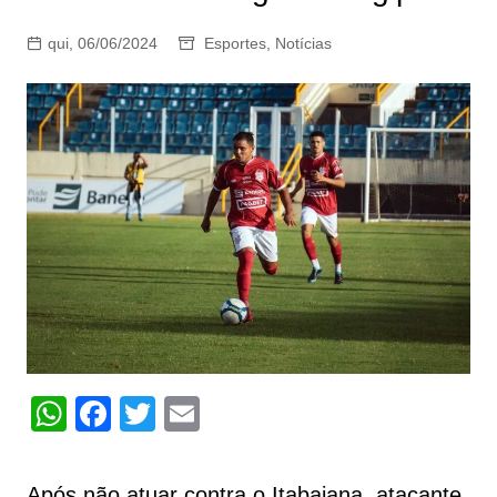
qui, 06/06/2024
Esportes
,
Notícias
W
F
T
E
h
a
w
m
at
c
itt
ai
Após não atuar contra o Itabaiana, atacante