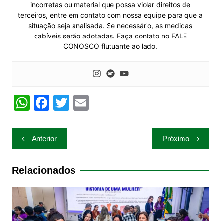
incorretas ou material que possa violar direitos de
terceiros, entre em contato com nossa equipe para que a
situação seja analisada. Se necessário, as medidas
cabíveis serão adotadas. Faça contato no FALE
CONOSCO flutuante ao lado.
W
F
T
E
h
a
w
m
at
c
itt
ai
Navegação
Anterior
Próximo
s
e
er
l
de
A
b
Post
Relacionados
p
o
p
o
k