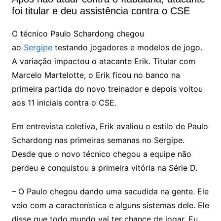
s
e
er
l
foi titular e deu assistência contra o CSE
A
b
O técnico Paulo Schardong chegou
p
o
ao
Sergipe
testando jogadores e modelos de jogo.
p
o
A variação impactou o atacante Erik. Titular com
k
Marcelo Martelotte, o Erik ficou no banco na
primeira partida do novo treinador e depois voltou
aos 11 iniciais contra o CSE.
Em entrevista coletiva, Erik avaliou o estilo de Paulo
Schardong nas primeiras semanas no Sergipe.
Desde que o novo técnico chegou a equipe não
perdeu e conquistou a primeira vitória na Série D.
– O Paulo chegou dando uma sacudida na gente. Ele
veio com a característica e alguns sistemas dele. Ele
disse que todo mundo vai ter chance de jogar. Eu