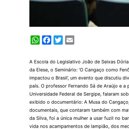
W
F
T
E
h
a
w
m
at
c
itt
ai
A Escola do Legislativo João de Seixas Dória 
s
e
er
l
da Elese, o Seminário: ‘O Cangaço como Fen
A
b
impactou o Brasil’, um evento que discutiu 
p
o
país. O professor Fernando Sá de Araújo e a 
p
o
Universidade Federal de Sergipe, falaram so
k
exibido o documentário: A Musa do Cangaço
documentais, que contaram também com mater
da Silva, foi a única mulher a usar fuzil no b
vida nos acampamentos de lampião, dos medo