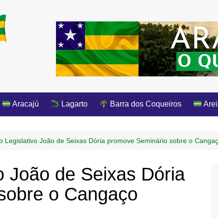
Aracajú
Lagarto
Barra dos Coqueiros
Arei
o Legislativo João de Seixas Dória promove Seminário sobre o Canga
o João de Seixas Dória
sobre o Cangaço