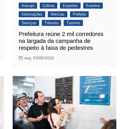
Aracajú
Cultura
Esportes
Eventos
Informações
Notícias
Prefeita
Serviços
Trânsito
Turismo
Prefeitura reúne 2 mil corredores
na largada da campanha de
respeito à faixa de pedestres
seg, 03/08/2026