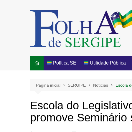
Ir
para
o
conteúdo
Política SE
Utilidade Pública
Página inicial
SERGIPE
Notícias
Escola d
Escola do Legislativ
promove Seminário 