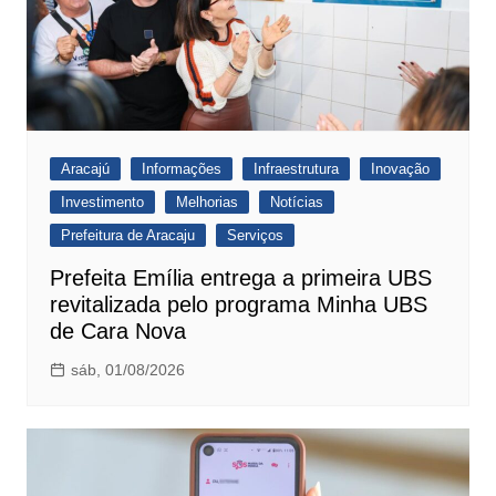
Aracajú
Informações
Infraestrutura
Inovação
Investimento
Melhorias
Notícias
Prefeitura de Aracaju
Serviços
Prefeita Emília entrega a primeira UBS
revitalizada pelo programa Minha UBS
de Cara Nova
sáb, 01/08/2026