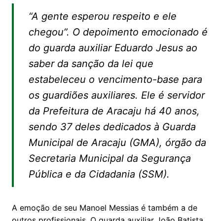
at
c
itt
ai
“A gente esperou respeito e ele
s
e
er
l
chegou”. O depoimento emocionado é
A
b
do guarda auxiliar Eduardo Jesus ao
p
o
saber da sanção da lei que
p
o
estabeleceu o vencimento-base para
k
os guardiões auxiliares. Ele é servidor
da Prefeitura de Aracaju há 40 anos,
sendo 37 deles dedicados à Guarda
Municipal de Aracaju (GMA), órgão da
Secretaria Municipal da Segurança
Pública e da Cidadania (SSM).
A emoção de seu Manoel Messias é também a de
outros profissionais. O guarda auxiliar João Batista