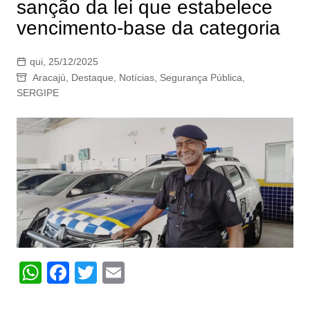
sanção da lei que estabelece
vencimento-base da categoria
qui, 25/12/2025
Aracajú
,
Destaque
,
Notícias
,
Segurança Pública
,
SERGIPE
W
F
T
E
h
a
w
m