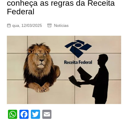
conheça as regras da Receita
Federal
qua, 12/03/2025
Notícias
W
F
T
E
h
a
w
m