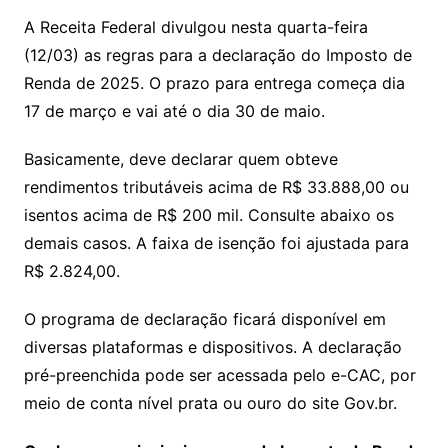
at
c
itt
ai
A Receita Federal divulgou nesta quarta-feira
s
e
er
l
(12/03) as regras para a declaração do Imposto de
A
b
Renda de 2025. O prazo para entrega começa dia
p
o
17 de março e vai até o dia 30 de maio.
p
o
Basicamente, deve declarar quem obteve
k
rendimentos tributáveis acima de R$ 33.888,00 ou
isentos acima de R$ 200 mil. Consulte abaixo os
demais casos. A faixa de isenção foi ajustada para
R$ 2.824,00.
O programa de declaração ficará disponível em
diversas plataformas e dispositivos. A declaração
pré-preenchida pode ser acessada pelo e-CAC, por
meio de conta nível prata ou ouro do site Gov.br.