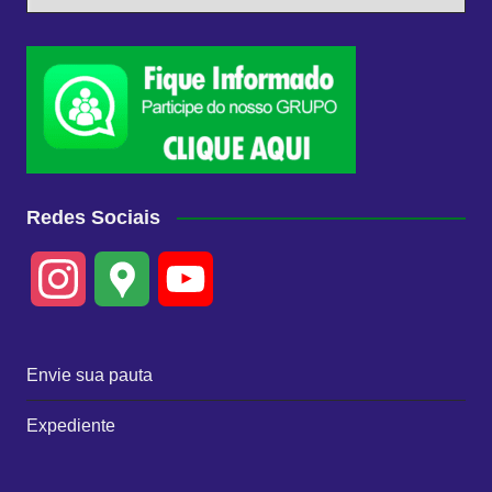
Redes Sociais
I
G
Y
n
o
o
Envie sua pauta
s
o
u
Expediente
t
g
T