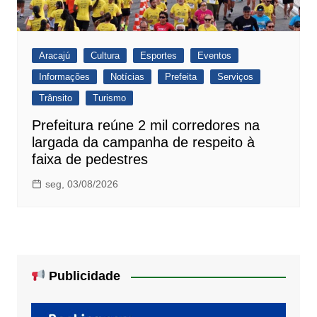
Aracajú
Cultura
Esportes
Eventos
Informações
Notícias
Prefeita
Serviços
Trânsito
Turismo
Prefeitura reúne 2 mil corredores na
largada da campanha de respeito à
faixa de pedestres
seg, 03/08/2026
Publicidade