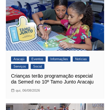
p
o
k
Aracajú
Eventos
Informações
Notícias
Serviços
Social
Crianças terão programação especial
da Semed no 10º Tamo Junto Aracaju
qui, 06/08/2026