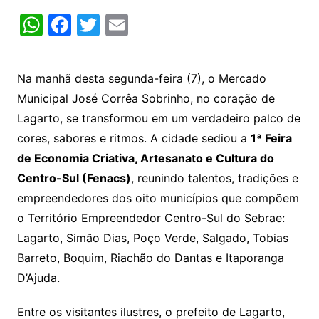
W
F
T
E
h
a
w
m
at
c
itt
ai
Na manhã desta segunda-feira (7), o Mercado
s
e
er
l
Municipal José Corrêa Sobrinho, no coração de
A
b
Lagarto, se transformou em um verdadeiro palco de
p
o
cores, sabores e ritmos. A cidade sediou a
1ª Feira
p
o
de Economia Criativa, Artesanato e Cultura do
k
Centro-Sul (Fenacs)
, reunindo talentos, tradições e
empreendedores dos oito municípios que compõem
o Território Empreendedor Centro-Sul do Sebrae:
Lagarto, Simão Dias, Poço Verde, Salgado, Tobias
Barreto, Boquim, Riachão do Dantas e Itaporanga
D’Ajuda.
Entre os visitantes ilustres, o prefeito de Lagarto,