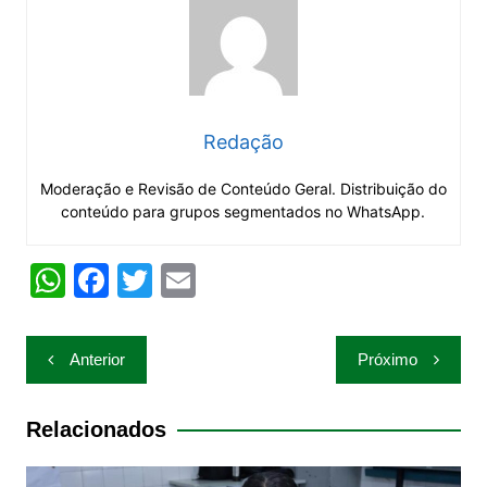
Redação
Moderação e Revisão de Conteúdo Geral. Distribuição do
conteúdo para grupos segmentados no WhatsApp.
W
F
T
E
h
a
w
m
at
c
itt
ai
Navegação
Anterior
Próximo
s
e
er
l
de
A
b
Post
Relacionados
p
o