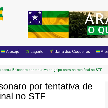
Aracajú
Lagarto
Barra dos Coqueiros
Arei
 contra Bolsonaro por tentativa de golpe entra na reta final no STF
sonaro por tentativa de
final no STF