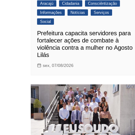
Aracajú
Cidadania
Consciêntização
Informações
Notícias
Serviços
Social
Prefeitura capacita servidores para
fortalecer ações de combate à
violência contra a mulher no Agosto
Lilás
sex, 07/08/2026