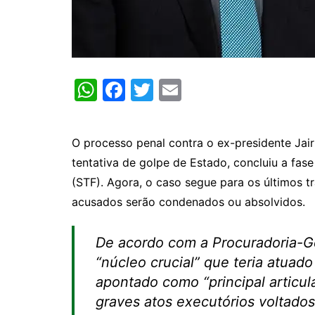
W
F
T
E
h
a
w
m
at
c
itt
ai
O processo penal contra o ex-presidente Jair
s
e
er
l
tentativa de golpe de Estado, concluiu a fas
A
b
(STF). Agora, o caso segue para os últimos t
p
o
acusados serão condenados ou absolvidos.
p
o
k
De acordo com a Procuradoria-Ge
“núcleo crucial” que teria atuado
apontado como “principal articula
graves atos executórios voltado