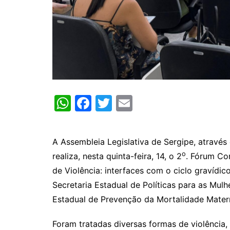
W
F
T
E
h
a
w
m
at
c
itt
ai
A Assembleia Legislativa de Sergipe, através
s
e
er
l
o
realiza, nesta quinta-feira, 14, o 2
. Fórum Co
A
b
de Violência: interfaces com o ciclo gravídi
p
o
Secretaria Estadual de Políticas para as Mul
p
o
Estadual de Prevenção da Mortalidade Materna,
k
Foram tratadas diversas formas de violência,