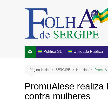
Ir
para
o
conteúdo
Política SE
Utilidade Pública
Página inicial
SERGIPE
Notícias
PromuAle
PromuAlese realiza 
contra mulheres