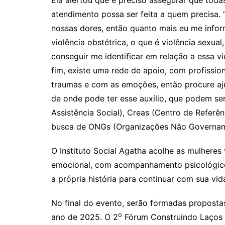
Ela alertou que é preciso assegurar que tod
atendimento possa ser feita a quem precisa.
nossas dores, então quanto mais eu me infor
violência obstétrica, o que é violência sexual
conseguir me identificar em relação a essa vio
fim, existe uma rede de apoio, com profissio
traumas e com as emoções, então procure ajud
de onde pode ter esse auxílio, que podem se
Assistência Social), Creas (Centro de Referên
busca de ONGs (Organizações Não Govername
O Instituto Social Agatha acolhe as mulheres 
emocional, com acompanhamento psicológico. 
a própria história para continuar com sua vid
No final do evento, serão formadas proposta
o
ano de 2025. O 2
Fórum Construindo Laços d