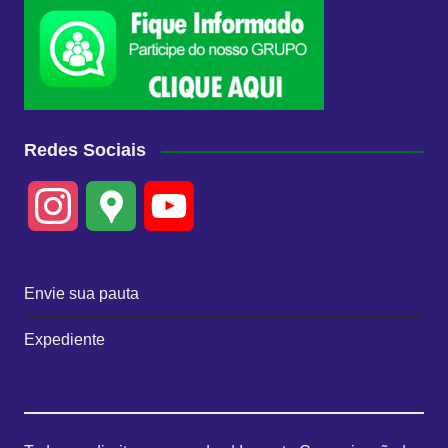
Redes Sociais
I
G
Y
n
o
o
Envie sua pauta
s
o
u
Expediente
t
g
T
a
l
u