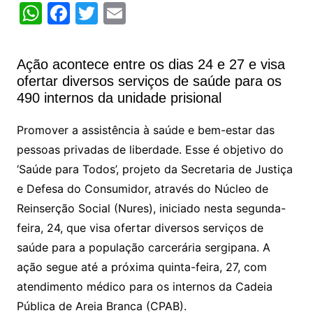
W
F
T
E
h
a
w
m
at
c
itt
ai
Ação acontece entre os dias 24 e 27 e visa
s
e
er
l
ofertar diversos serviços de saúde para os
A
b
490 internos da unidade prisional
p
o
Promover a assistência à saúde e bem-estar das
p
o
pessoas privadas de liberdade. Esse é objetivo do
k
‘Saúde para Todos’, projeto da Secretaria de Justiça
e Defesa do Consumidor, através do Núcleo de
Reinserção Social (Nures), iniciado nesta segunda-
feira, 24, que visa ofertar diversos serviços de
saúde para a população carcerária sergipana. A
ação segue até a próxima quinta-feira, 27, com
atendimento médico para os internos da Cadeia
Pública de Areia Branca (CPAB).