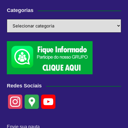
Categorias
Categorias
Redes Sociais
I
G
Y
n
o
o
Envie sua pauta