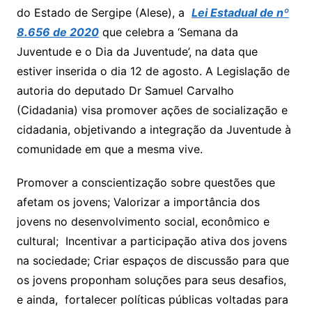
s
e
er
l
do Estado de Sergipe (Alese), a
Lei Estadual de nº
A
b
8.656 de 2020
que celebra a ‘Semana da
p
o
Juventude e o Dia da Juventude’, na data que
p
o
estiver inserida o dia 12 de agosto. A Legislação de
k
autoria do deputado Dr Samuel Carvalho
(Cidadania) visa promover ações de socialização e
cidadania, objetivando a integração da Juventude à
comunidade em que a mesma vive.
Promover a conscientização sobre questões que
afetam os jovens; Valorizar a importância dos
jovens no desenvolvimento social, econômico e
cultural; Incentivar a participação ativa dos jovens
na sociedade; Criar espaços de discussão para que
os jovens proponham soluções para seus desafios,
e ainda, fortalecer políticas públicas voltadas para