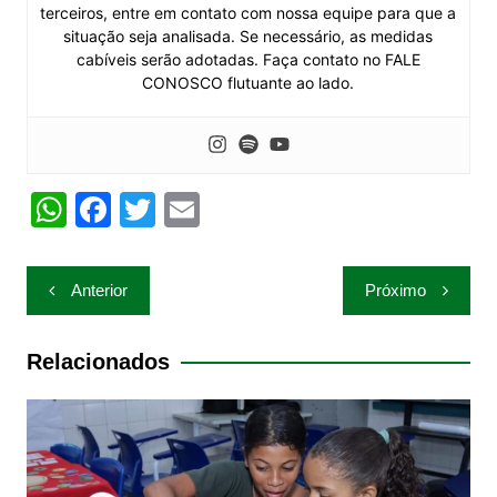
terceiros, entre em contato com nossa equipe para que a
situação seja analisada. Se necessário, as medidas
cabíveis serão adotadas. Faça contato no FALE
CONOSCO flutuante ao lado.
W
F
T
E
h
a
w
m
at
c
itt
ai
Navegação
Anterior
Próximo
s
e
er
l
de
A
b
Post
Relacionados
p
o
p
o
k