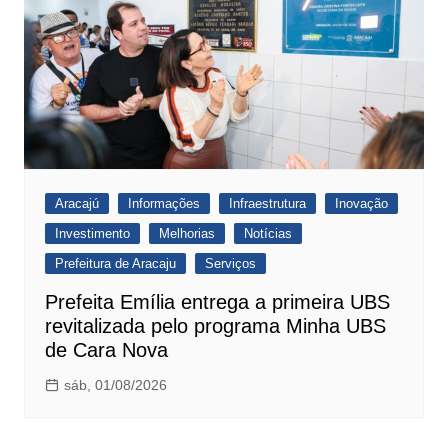
Aracajú
Informações
Infraestrutura
Inovação
Investimento
Melhorias
Notícias
Prefeitura de Aracaju
Serviços
Prefeita Emília entrega a primeira UBS
revitalizada pelo programa Minha UBS
de Cara Nova
sáb, 01/08/2026