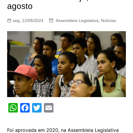
agosto
seg, 12/08/2024
Assembleia Legislativa
,
Notícias
W
F
T
E
h
a
w
m
at
c
itt
ai
Foi aprovada em 2020, na Assembleia Legislativa