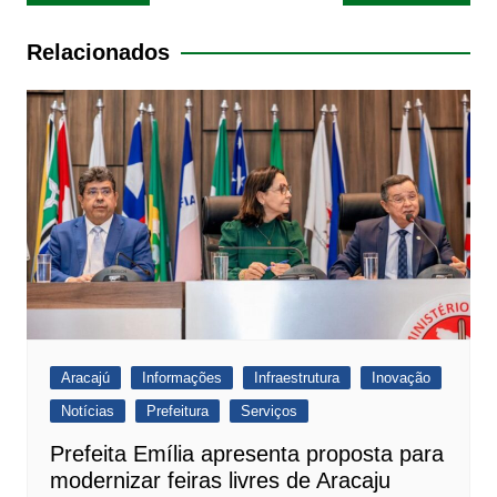
s
e
er
l
de
A
b
Post
Relacionados
p
o
p
o
k
Aracajú
Informações
Infraestrutura
Inovação
Notícias
Prefeitura
Serviços
Prefeita Emília apresenta proposta para
modernizar feiras livres de Aracaju