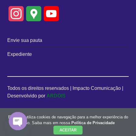
I
G
Y
n
o
o
Envie sua pauta
s
o
u
Expediente
t
g
T
a
l
u
Todos os direitos reservados | Impacto Comunicação |
g
e
b
Desenvolvido por
ARDOIS
r
M
e
Este site utiliza cookies de navegação para a melhor experiência do
a
a
C
usuário. Saiba mais em nossa
Política de Privacidade
ACEITAR
O
m
p
h