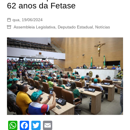
62 anos da Fetase
qua, 19/06/2024
Assembleia Legislativa
,
Deputado Estadual
,
Notícias
W
F
T
E