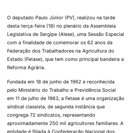
h
a
w
m
at
c
itt
ai
O deputado Paulo Júnior (PV), realizou na tarde
s
e
er
l
desta terça-feira (18) no plenário da Assembleia
A
b
Legislativa de Sergipe (Alese), uma Sessão Especial
p
o
com a finalidade de comemorar os 62 anos da
p
o
Federação dos Trabalhadores na Agricultura do
k
Estado (Fetase), que tem como principal bandeira a
Reforma Agrária.
Fundada em 18 de junho de 1962 e reconhecida
pelo Ministério do Trabalho e Previdência Social
em 11 de julho de 1963, a Fetase é uma organização
sindical classista, de segunda instância que
congrega 72 sindicatos, representando
aproximadamente 250 mil agricultores familiares. A
entidade é filiada à Confederação Nacional dos