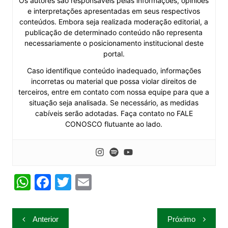
Os autores são responsáveis pelas informações, opiniões
e interpretações apresentadas em seus respectivos
conteúdos. Embora seja realizada moderação editorial, a
publicação de determinado conteúdo não representa
necessariamente o posicionamento institucional deste
portal.
Caso identifique conteúdo inadequado, informações
incorretas ou material que possa violar direitos de
terceiros, entre em contato com nossa equipe para que a
situação seja analisada. Se necessário, as medidas
cabíveis serão adotadas. Faça contato no FALE
CONOSCO flutuante ao lado.
W
F
T
E
h
a
w
m
at
c
itt
ai
Navegação
Anterior
Próximo