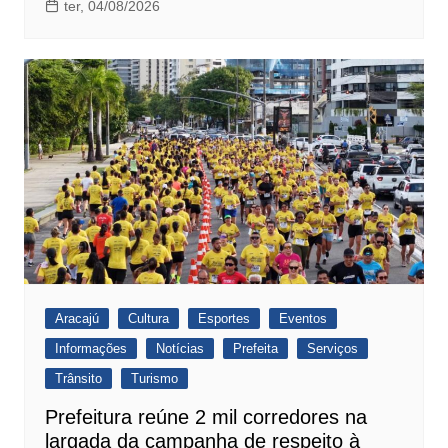
ter, 04/08/2026
Aracajú
Cultura
Esportes
Eventos
Informações
Notícias
Prefeita
Serviços
Trânsito
Turismo
Prefeitura reúne 2 mil corredores na
largada da campanha de respeito à