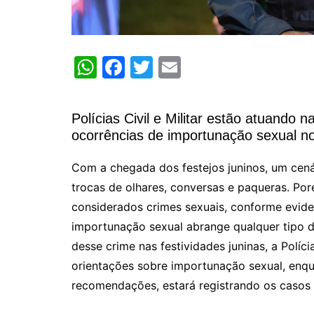
W
F
T
E
h
a
w
m
at
c
itt
ai
Polícias Civil e Militar estão atuando 
s
e
er
l
ocorrências de importunação sexual no
A
b
Com a chegada dos festejos juninos, um cená
p
o
trocas de olhares, conversas e paqueras. Poré
p
o
considerados crimes sexuais, conforme evide
k
importunação sexual abrange qualquer tipo d
desse crime nas festividades juninas, a Políc
orientações sobre importunação sexual, enquan
recomendações, estará registrando os casos 