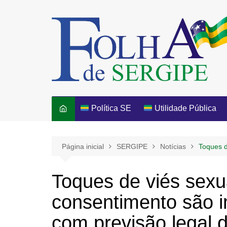
Ir
para
o
conteúdo
Política SE
Utilidade Pública
Página inicial
SERGIPE
Notícias
Toques d
Toques de viés sexua
consentimento são 
com previsão legal d