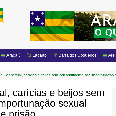
Aracajú
Lagarto
Barra dos Coqueiros
Arei
e viés sexual, carícias e beijos sem consentimento são importunação 
l, carícias e beijos sem
importunação sexual
e prisão