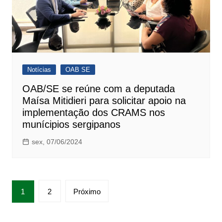
Notícias
OAB SE
OAB/SE se reúne com a deputada
Maísa Mitidieri para solicitar apoio na
implementação dos CRAMS nos
munícipios sergipanos
sex, 07/06/2024
Paginação
1
2
Próximo
de
posts