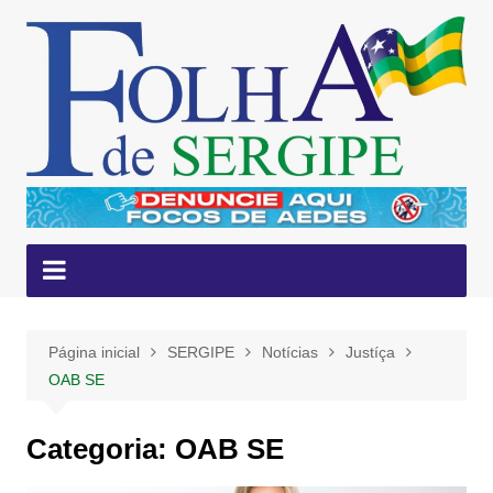
Ir
para
o
conteúdo
Página inicial
SERGIPE
Notícias
Justíça
OAB SE
Categoria:
OAB SE