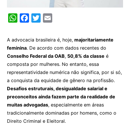
W
F
T
E
h
a
w
m
at
c
itt
ai
A advocacia brasileira é, hoje,
majoritariamente
s
e
er
l
feminina
. De acordo com dados recentes do
A
b
Conselho Federal da OAB
,
50,8% da classe
é
p
o
composta por mulheres. No entanto, essa
p
o
representatividade numérica não significa, por si só,
k
a conquista da equidade de gênero na profissão.
Desafios estruturais, desigualdade salarial e
preconceitos ainda fazem parte da realidade de
muitas advogadas
, especialmente em áreas
tradicionalmente dominadas por homens, como o
Direito Criminal e Eleitoral.