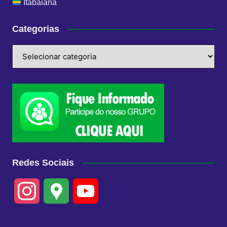
Itabaiana
Categorias
Categorias
Redes Sociais
I
G
Y
n
o
o