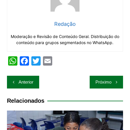
Redação
Moderação e Revisão de Conteúdo Geral. Distribuição do
conteúdo para grupos segmentados no WhatsApp.
W
F
T
E
h
a
w
m
at
c
itt
ai
Navegação
Anterior
Próximo
s
e
er
l
de
A
b
Post
Relacionados
p
o
p
o
k