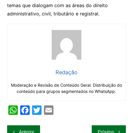
temas que dialogam com as áreas do direito
administrativo, civil, tributário e registral.
Redação
Moderação e Revisão de Conteúdo Geral. Distribuição do
conteúdo para grupos segmentados no WhatsApp.
W
F
T
E
h
a
w
m
at
c
itt
ai
Navegação
Anterior
Próximo