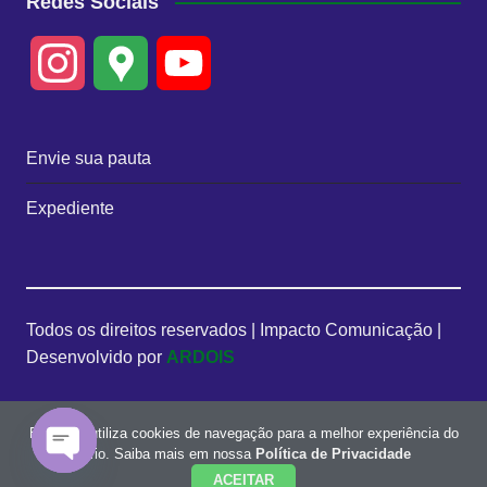
Redes Sociais
I
G
Y
n
o
o
Envie sua pauta
s
o
u
Expediente
t
g
T
a
l
u
Todos os direitos reservados | Impacto Comunicação |
g
e
b
Desenvolvido por
ARDOIS
r
M
e
Este site utiliza cookies de navegação para a melhor experiência do
a
a
C
usuário. Saiba mais em nossa
Política de Privacidade
ACEITAR