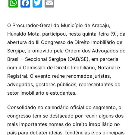
W
F
T
E
h
a
w
m
at
c
itt
ai
O Procurador-Geral do Município de Aracaju,
s
e
er
l
Hunaldo Mota, participou, nesta quinta-feira (9), da
A
b
abertura do III Congresso de Direito Imobiliário de
p
o
Sergipe, promovido pela Ordem dos Advogados do
p
o
Brasil – Seccional Sergipe (OAB/SE), em parceria
k
com a Comissão de Direito Imobiliário, Notarial e
Registral. O evento reúne renomados juristas,
advogados, gestores públicos, representantes do
setor imobiliário e estudantes.
Consolidado no calendário oficial do segmento, o
congresso tem se destacado por reunir alguns dos
mais importantes nomes do direito imobiliário no
país para debater ideias, tendências e os principais